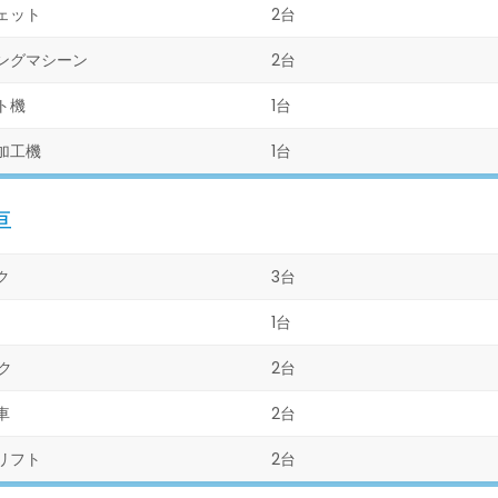
ェット
2台
ングマシーン
2台
ト機
1台
加工機
1台
車
ク
3台
1台
ク
2台
車
2台
リフト
2台