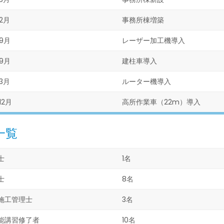
2月
事務所棟増築
9月
レーザー加工機導入
9月
建柱車導入
3月
ルーター機導入
12月
高所作業車（22m）導入
一覧
士
1名
士
8名
施工管理士
3名
能講習修了者
10名