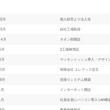
12月
個人経営より法人化
 5月
自社工場取得
 4月
ネオン部開設
5月
2工場棟増設
5月
マッキントッシュ導入・デザイ
10月
有限会社 エレマック設立
 9月
見積りシステム構築
4月
インターネット開設
4月
社員全員にパソコン導入 LAN構
8月
事務所棟新設