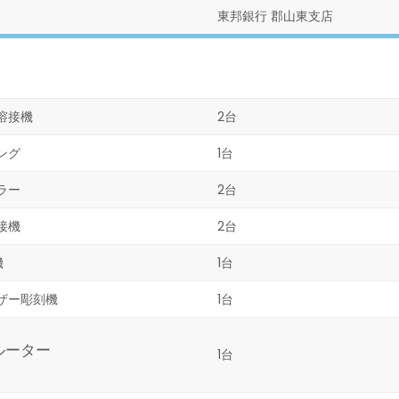
東邦銀行 郡山東支店
溶接機
2台
ング
1台
ラー
2台
接機
2台
機
1台
ザー彫刻機
1台
ルーター
1台