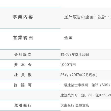
事 業 内 容
屋外広告の企画・設計・
営 業 範 囲
全国
会 社 設 立
昭和58年12月26日
資 本 金
1,000万円
社 員 数
36名（
2017
年
12
月現在）
許 認 可
一級建築士事務所 第12（609）
建設業許可 （般-24）第18596
取 引 銀 行
大東銀行 金屋支店