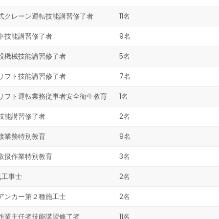
式クレーン運転技能講習修了者
11名
車技能講習修了者
9名
設機械技能講習修了者
5名
リフト技能講習修了者
7名
リフト運転業務従事者安全衛生教育
1名
技能講習修了者
2名
接業務特別教育
9名
取扱作業特別教育
3名
気工事士
2名
アンカー第２種施工士
2名
作業主任者技能講習修了者
11名