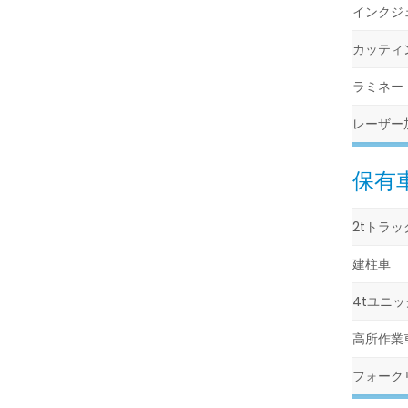
インクジ
カッティ
ラミネー
レーザー
保有
2tトラッ
建柱車
4tユニッ
高所作業
フォーク